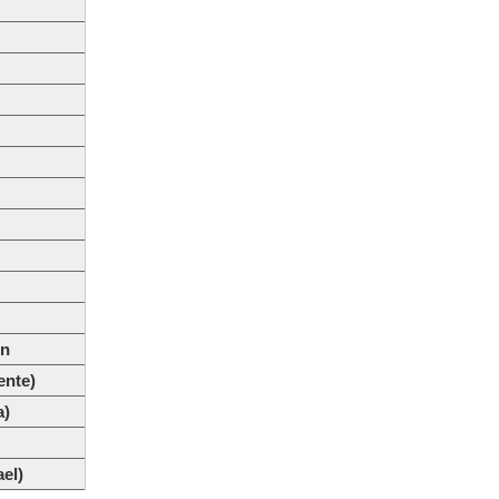
ón
ente)
a)
el)